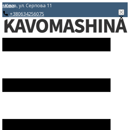
Skip
мова
г.Киев, ул. Серпова 11
to
+380634256075
content