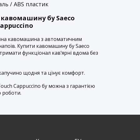
аль / ABS пластик
 кавомашину бу Saeco
Cappuccino
дійна кавомашина з автоматичним
апоїв. Купити кавомашину бу Saeco
тримати функціонал кав’ярні вдома без
є капучино щодня та цінує комфорт.
Touch Cappuccino бу можна з гарантією
 роботи.