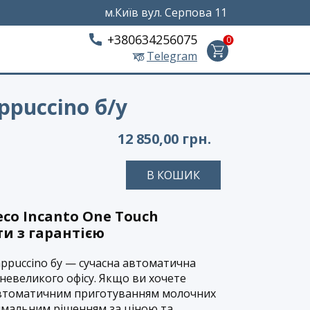
м.Київ вул. Серпова 11
+380634256075
0
Telegram
ppuccino б/у
12 850,00
грн.
В КОШИК​
co Incanto One Touch
и з гарантією
appuccino бу — сучасна автоматична
невеликого офісу. Якщо ви хочете
автоматичним приготуванням молочних
имальним рішенням за ціною та