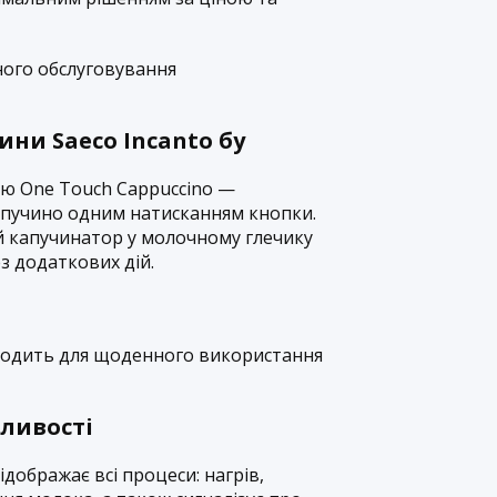
чного обслуговування
ни Saeco Incanto бу
ю One Touch Cappuccino —
апучино одним натисканням кнопки.
 капучинатор у молочному глечику
ез додаткових дій.
ходить для щоденного використання
ливості
дображає всі процеси: нагрів,