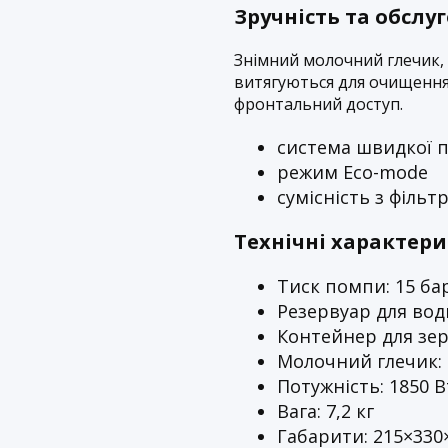
Зручність та обслу
Знімний молочний глечик,
витягуються для очищення.
фронтальний доступ.
система швидкої 
режим Eco-mode
сумісність з фільт
Технічні характер
Тиск помпи: 15 ба
Резервуар для води
Контейнер для зере
Молочний глечик: 
Потужність: 1850 В
Вага: 7,2 кг
Габарити: 215×330