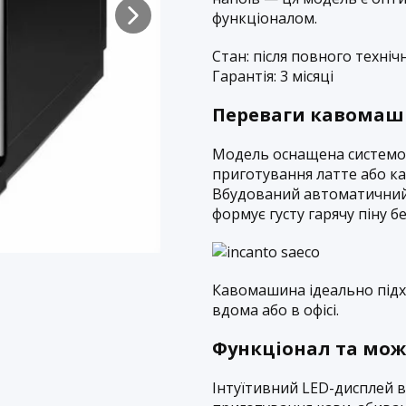
функціоналом.
Стан: після повного техні
Гарантія: 3 місяці
Переваги кавомаши
Модель оснащена системо
приготування латте або к
Вбудований автоматичний
формує густу гарячу піну б
Кавомашина ідеально під
вдома або в офісі.
Функціонал та мож
Інтуїтивний LED-дисплей ві