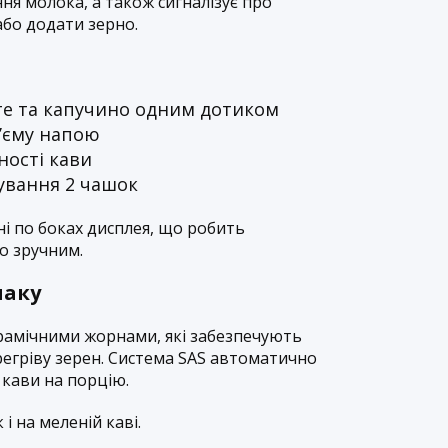
ня молока, а також сигналізує про
або додати зерно.
те та капучино одним дотиком
’єму напою
ності кави
ування 2 чашок
і по боках дисплея, що робить
о зручним.
маку
амічними жорнами, які забезпечують
регріву зерен. Система SAS автоматично
 кави на порцію.
і на меленій каві.