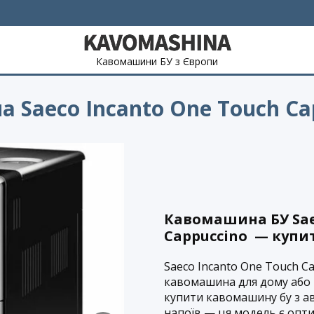
Кавомашини БУ з Європи
Saeco Incanto One Touch Ca
Кавомашина БУ Sae
Cappuccino — купит
Saeco Incanto One Touch C
кавомашина для дому або 
купити кавомашину бу з 
напоїв — ця модель є опт