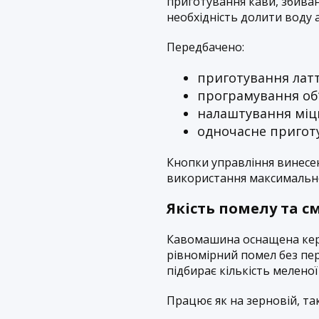
приготування кави, збиван
необхідність долити воду 
Передбачено:
приготування лат
програмування об
налаштування міц
одночасне пригот
Кнопки управління винесен
використання максимальн
Якість помелу та с
Кавомашина оснащена кер
рівномірний помел без пе
підбирає кількість меленої
Працює як на зерновій, так 