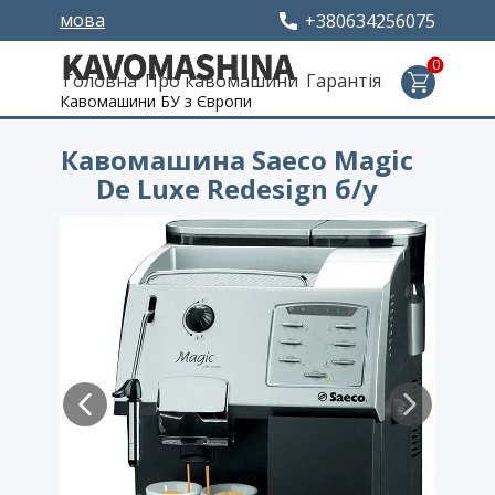
мова
+380634256075
0
Головна
Про кавомашини
Гарантія
Кавомашини БУ з Європи
Кавомашина Saeco Magic
De Luxe Redesign б/у