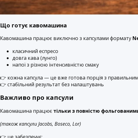
Що готує кавомашина
Кавомашина працює виключно з капсулами формату
N
класичний еспресо
довга кава (лунго)
напої з різною інтенсивністю смаку
👉 кожна капсула — це вже готова порція з правильни
👉 стабільний результат без налаштувань
Важливо про капсули
Кавомашина працює
тільки з повністю фольгованим
(також капсули Jacobs, Boseco, Lor)
👉 це забезпечує: