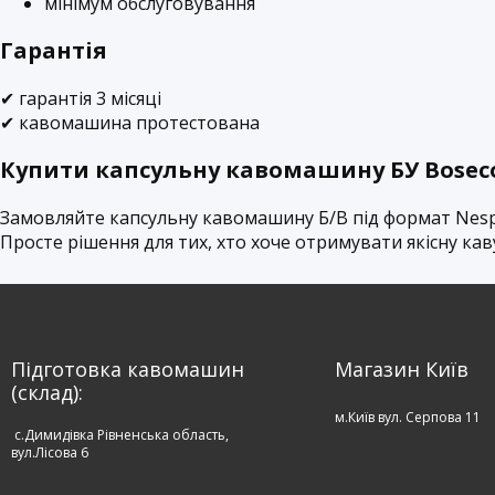
мінімум обслуговування
Гарантія
✔ гарантія 3 місяці
✔ кавомашина протестована
Купити капсульну кавомашину БУ Boseco
Замовляйте капсульну кавомашину Б/В під формат Nespr
Просте рішення для тих, хто хоче отримувати якісну кав
Підготовка кавомашин
Магазин Київ
(склад):
м.Київ вул. Серпова 11
c.Димидівка Рівненська область,
вул.Лісова 6