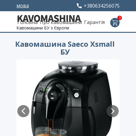
мова
+380634256075
0
Головна
Про кавомашини
Гарантія
Кавомашини БУ з Європи
Кавомашина Saeco Xsmall
БУ